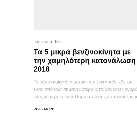
αυτοκίνητο
Νεα
Τα 5 μικρά βενζινοκίνητα με
την χαμηλότερη κατανάλωση
2018
Το πόσο «καίει» ένα αυτοκίνητο έχει αναδειχθεί σε
έναν από τους σημαντικότερους παράγοντες αγορ
ενός νέου μοντέλου. Παρακάτω σας παρουσιάζουμε.
READ MORE