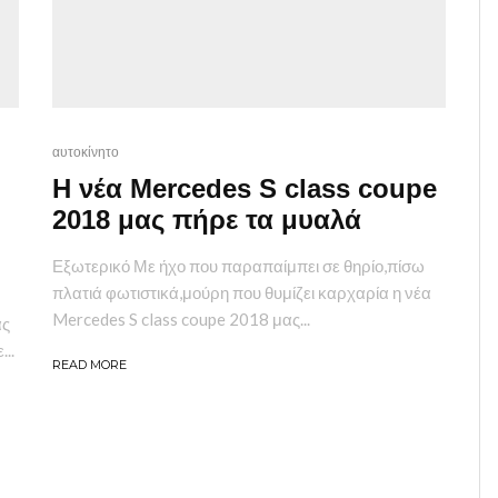
αυτοκίνητο
Η νέα Mercedes S class coupe
2018 μας πήρε τα μυαλά
Εξωτερικό Με ήχο που παραπαίμπει σε θηρίο,πίσω
πλατιά φωτιστικά,μούρη που θυμίζει καρχαρία η νέα
Mercedes S class coupe 2018 μας...
άς
..
READ MORE