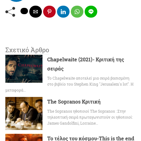
Σχετικό Άρθρο
Chapelwaite (2021)- Κριτική της
σειράς
To Chapelwaite αποτελεί μια σειρά βασισμένη
στο βιβλίο του Stephen King "Jerusalem's lot". Η
μεταφορά…
The Sopranos Κριτική
The Sopranos ηθοποιοί The Sopranos : Στην
τηλεοπτική σειρά πρωταγωνιστούν οι ηθοποιοί:
James Gandolfini, Lorraine…
Το τέλος του κόσμου-This is the end