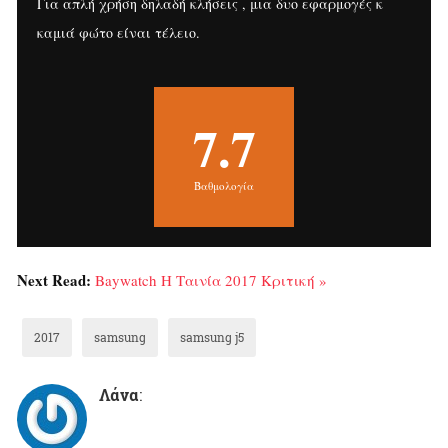
Για απλή χρήση δηλαδή κλήσεις , μια δυο εφαρμογές κ
καμιά φώτο είναι τέλειο.
7.7
Βαθμολογία
Next Read:
Baywatch Η Ταινία 2017 Κριτική »
2017
samsung
samsung j5
Λάνα
: