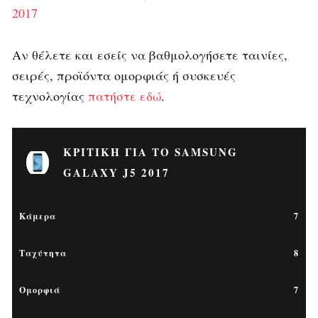
2017
Αν θέλετε και εσείς να βαθμολογήσετε ταινίες,
σειρές, προϊόντα ομορφιάς ή συσκευές
τεχνολογίας
πατήστε εδώ
.
ΚΡΙΤΙΚΉ ΓΙΑ ΤΟ SAMSUNG
GALAXY J5 2017
Κάμερα
7
Ταχύτητα
8
Ομορφιά
7