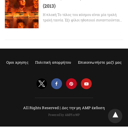
(2013)
Η πλοκή Το τέλος του κόσμου είναι μία τρελή
τρελή ταινία. Έξι φίλοι ηθοποιοί συναντιούνται…
Οροι χρησης
Πολιτική απορρήτου
Επικοινωνήστε μαζί μας
All Rights Reserved |
Δες την μη AMP έκδοση
Powered by AMPforWP