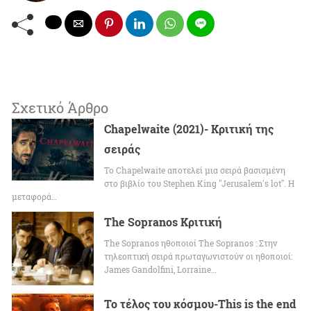
Σχετικό Άρθρο
Chapelwaite (2021)- Κριτική της
σειράς
To Chapelwaite αποτελεί μια σειρά βασισμένη
στο βιβλίο του Stephen King "Jerusalem's lot". Η
μεταφορά…
The Sopranos Κριτική
The Sopranos ηθοποιοί The Sopranos : Στην
τηλεοπτική σειρά πρωταγωνιστούν οι ηθοποιοί:
James Gandolfini, Lorraine…
Το τέλος του κόσμου-This is the end