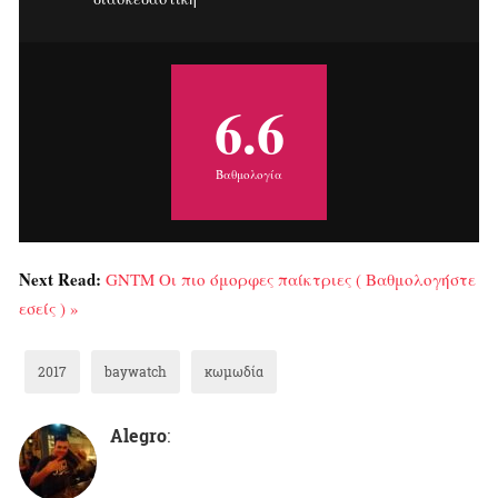
6.6
Βαθμολογία
Next Read:
GNTM Οι πιο όμορφες παίκτριες ( Βαθμολογήστε
εσείς ) »
2017
baywatch
κωμωδία
Alegro
: