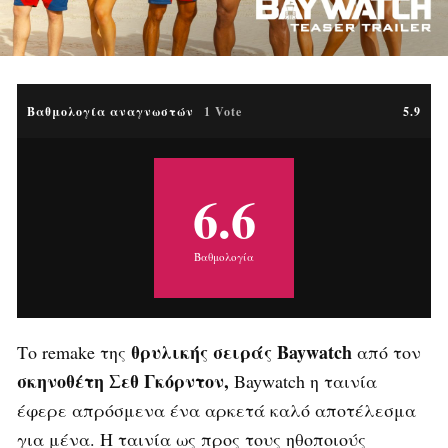
Βαθμολογία αναγνωστών
1 Vote
5.9
6.6
Βαθμολογία
θρυλικής σειράς Baywatch
Το remake της
από τον
σκηνοθέτη Σεθ Γκόρντον,
Baywatch η ταινία
έφερε απρόσμενα ένα αρκετά καλό αποτέλεσμα
για μένα. Η ταινία ως προς τους ηθοποιούς