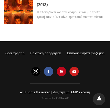
(2013)
Η πλοκή Το τέλος του κόσμου είναι μία τρελή
τρελή ταινία. Έξι φίλοι ηθοποιοί συναντιούνται…
Οροι χρησης
Πολιτική απορρήτου
Επικοινωνήστε μαζί μας
All Rights Reserved |
Δες την μη AMP έκδοση
Powered by AMPforWP