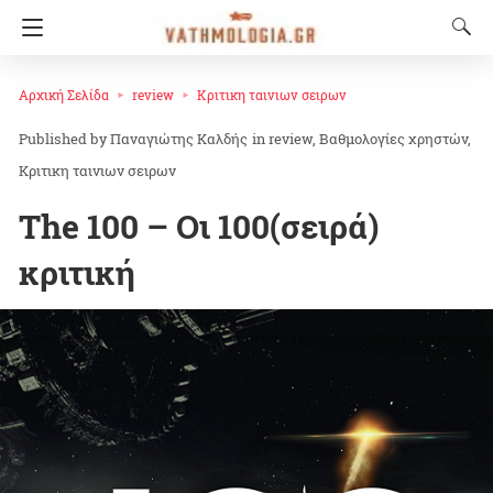
Αρχική Σελίδα
review
Κριτικη ταινιων σειρων
Παναγιώτης Καλδής
in
review
Βαθμολογίες χρηστών
Κριτικη ταινιων σειρων
The 100 – Οι 100(σειρά)
κριτική