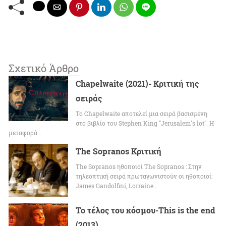
Σχετικό Άρθρο
Chapelwaite (2021)- Κριτική της
σειράς
To Chapelwaite αποτελεί μια σειρά βασισμένη
στο βιβλίο του Stephen King "Jerusalem's lot". Η
μεταφορά…
The Sopranos Κριτική
The Sopranos ηθοποιοί The Sopranos : Στην
τηλεοπτική σειρά πρωταγωνιστούν οι ηθοποιοί:
James Gandolfini, Lorraine…
Το τέλος του κόσμου-This is the end
(2013)