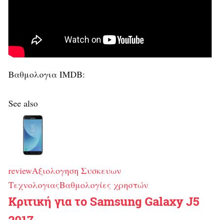
Βαθμολογια IMDB:
See also
review
Αξιολογηση Συσκευων
Τεχνολογιας
Βαθμολογίες χρηστών
Κριτική για το Samsung Galaxy J5