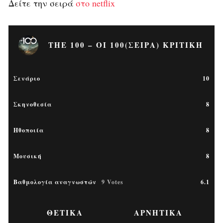
Δείτε την σειρά
στο netflix
THE 100 – ΟΙ 100(ΣΕΙΡΆ) ΚΡΙΤΙΚΉ
Σενάριο
10
Σκηνοθεσία
8
Ηθοποιία
8
Μουσική
8
Βαθμολογία αναγνωστών
9 Votes
6.1
ΘΕΤΙΚΆ
ΑΡΝΗΤΙΚΆ