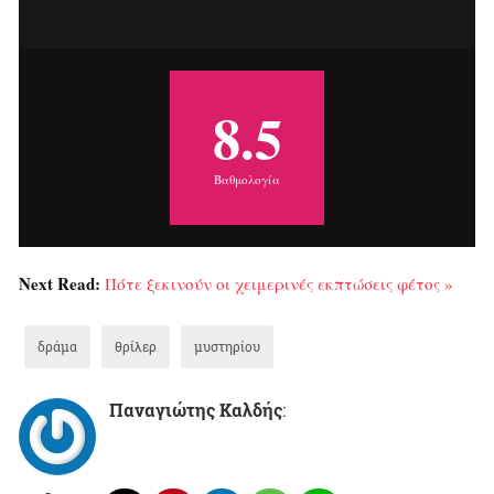
8.5
Βαθμολογία
Next Read:
Πότε ξεκινούν οι χειμερινές εκπτώσεις φέτος »
δράμα
θρίλερ
μυστηρίου
Παναγιώτης Καλδής
: